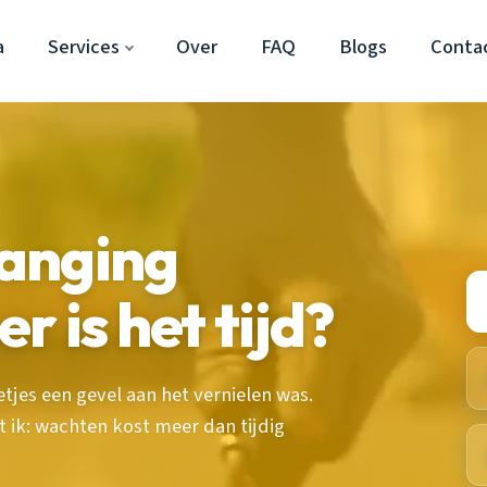
a
Services
Over
FAQ
Blogs
Conta
anging
 is het tijd?
etjes een gevel aan het vernielen was.
 ik: wachten kost meer dan tijdig