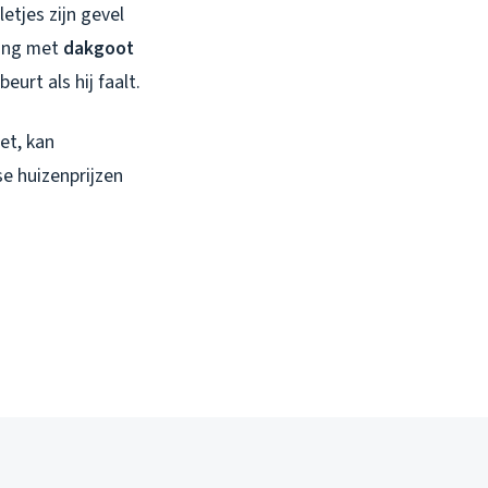
etjes zijn gevel
lang met
dakgoot
eurt als hij faalt.
et, kan
e huizenprijzen