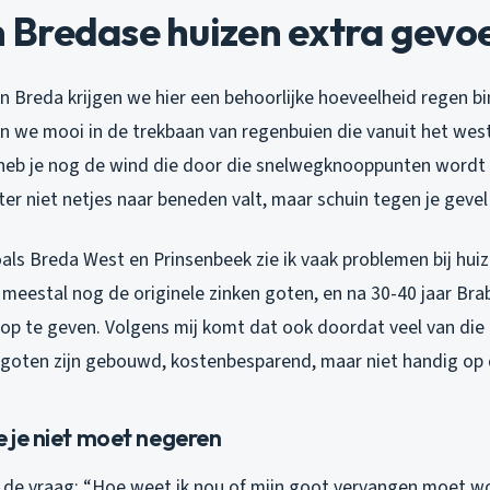
redase huizen extra gevoel
n Breda krijgen we hier een behoorlijke hoeveelheid regen b
ten we mooi in de trekbaan van regenbuien die vanuit het we
 heb je nog de wind die door die snelwegknooppunten wordt g
er niet netjes naar beneden valt, maar schuin tegen je gevel 
oals Breda West en Prinsenbeek zie ik vaak problemen bij huize
 meestal nog de originele zinken goten, en na 30-40 jaar Br
 op te geven.
Volgens mij
komt dat ook doordat veel van die 
 goten zijn gebouwd, kostenbesparend, maar niet handig op 
e je niet moet negeren
g de vraag: “Hoe weet ik nou of mijn goot vervangen moet wo