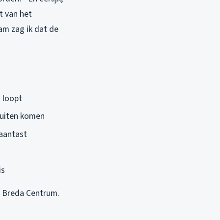
t van het
am zag ik dat de
s loopt
 buiten komen
 aantast
is
in Breda Centrum.