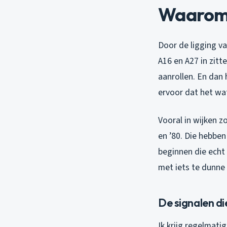
Waarom B
Door de ligging va
A16 en A27 in zit
aanrollen. En dan
ervoor dat het wat
Vooral in wijken z
en ’80. Die hebben
beginnen die echt
met iets te dunne
De signalen di
Ik krijg regelmati