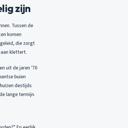
ig zijn
innen. Tussen de
sten komen
eleid, die zorgt
aan klettert.
n uit de jaren ’70
abantse buien
huizen destijds
de lange termijn.
rden?” En eerlijk,