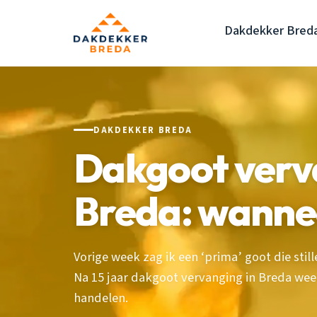
Dakdekker Bred
DAKDEKKER BREDA
Dakgoot verv
Breda: wanneer
Vorige week zag ik een ‘prima’ goot die still
Na 15 jaar dakgoot vervanging in Breda weet
handelen.