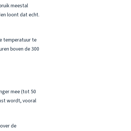
bruik meestal
den loont dat echt.
de temperatuur te
turen boven de 300
anger mee (tot 50
st wordt, vooral
 over de