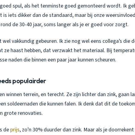
n goed spul, als het tenminste goed gemonteerd wordt. Ik ge
t is iets dikker dan de standaard, maar bij onze weersinvloe
 rond de 30-40 jaar, soms langer als je er goed voor zorgt.
 wel vakkundig gebeuren. Ik zie nog wel eens collega’s die 
 ze haast hebben, dat verzwakt het materiaal. Bij tempera
osse naden die binnen een paar jaar kunnen scheuren.
eeds populairder
 winnen terrein, en terecht. Ze zijn lichter dan zink, gaan l
geen soldeernaden die kunnen falen.
Ik denk
dat dit de toekom
 grote renovaties.
is de
prijs
, zo’n 30% duurder dan zink. Maar als je doorrekent