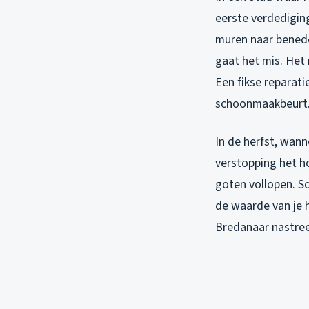
eerste verdediging
muren naar benede
gaat het mis. Het
Een fikse reparat
schoonmaakbeurt
In de herfst, wann
verstopping het h
goten vollopen. S
de waarde van je h
Bredanaar nastree