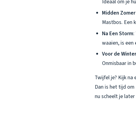
Ideaal om je hu
Midden Zomer (
Mastbos. Een ko
Na Een Storm
:
waaien, is een 
Voor de Winte
Onmisbaar in b
Twijfel je? Kijk n
Dan is het tijd om
nu scheelt je late