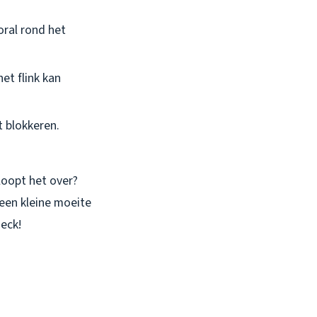
oral rond het
et flink kan
 blokkeren.
 loopt het over?
 een kleine moeite
eck!