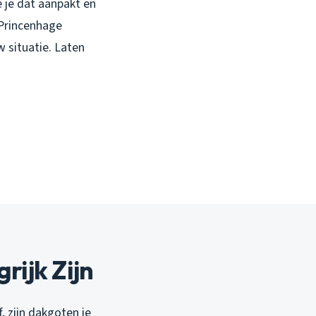
e je dat aanpakt en
n Princenhage
w situatie. Laten
ijk Zijn
 zijn dakgoten je