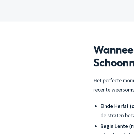
Wanneer
Schoonm
Het perfecte mome
recente weersomst
Einde Herfst 
de straten bez
Begin Lente (m