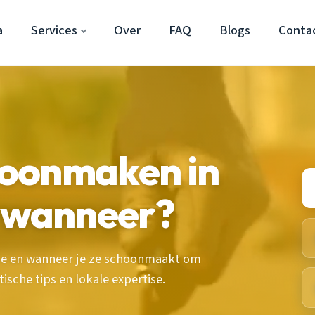
a
Services
Over
FAQ
Blogs
Conta
oonmaken in
n wanneer?
oe en wanneer je ze schoonmaakt om
sche tips en lokale expertise.