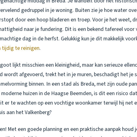
 regenachtige middag in Breda. Je wandelt door het historisc
ervelend gedruppel in je woning. Buiten zie je hoe water ove
stopt door een hoop bladeren en troep. Voor je het weet, dre
r nattigheid naar je fundering. Dit is een bekend tafereel voor
machtige dag in de herfst. Gelukkig kun je dit makkelijk voo
tijdig te reinigen
.
oot lijkt misschien een kleinigheid, maar kan serieuze ellen
d wordt afgevoerd, trekt het in je muren, beschadigt het je 
mmelvorming binnen. In een stad als Breda, met zijn oude pa
moderne huizen in de Haagse Beemden, is dit een risico dat j
it er te wachten op een vochtige woonkamer terwijl hij net e
huis aan het Valkenberg?
en! Met een goede planning en een praktische aanpak houd j