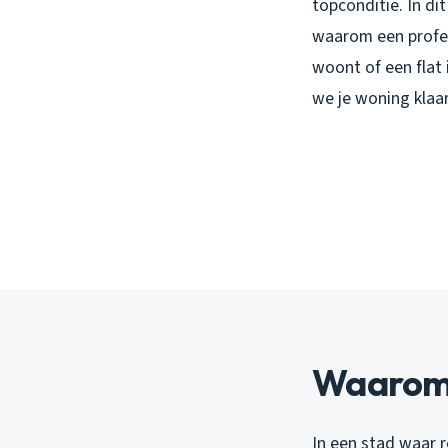
topconditie. In di
waarom een profess
woont of een flat 
we je woning klaa
Waarom 
In een stad waar 