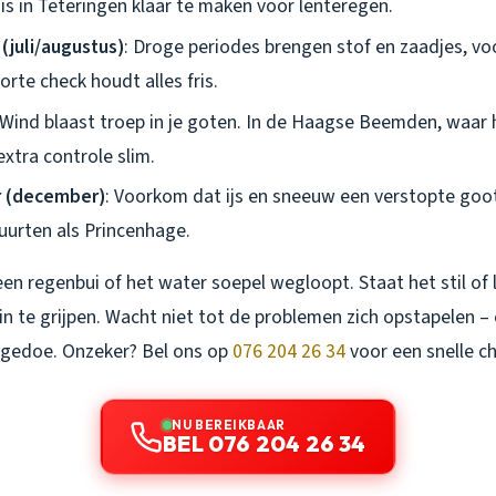
is in Teteringen klaar te maken voor lenteregen.
juli/augustus)
: Droge periodes brengen stof en zaadjes, vo
rte check houdt alles fris.
 Wind blaast troep in je goten. In de Haagse Beemden, waar h
extra controle slim.
r (december)
: Voorkom dat ijs en sneeuw een verstopte goot
uurten als Princenhage.
a een regenbui of het water soepel wegloopt. Staat het stil of
 in te grijpen. Wacht niet tot de problemen zich opstapelen –
r gedoe. Onzeker? Bel ons op
076 204 26 34
voor een snelle ch
NU BEREIKBAAR
BEL 076 204 26 34