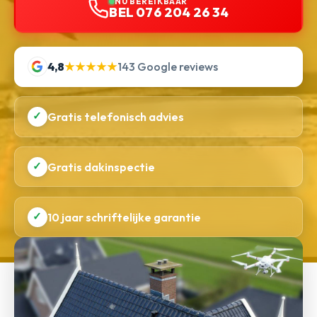
NU BEREIKBAAR
BEL 076 204 26 34
4,8
★★★★★
143 Google reviews
✓
Gratis telefonisch advies
✓
Gratis dakinspectie
✓
10 jaar schriftelijke garantie