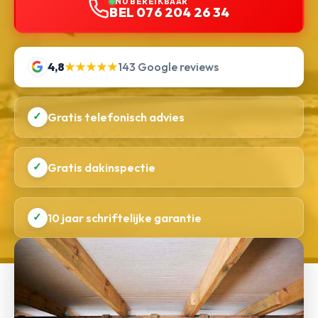
NU BEREIKBAAR
BEL 076 204 26 34
4,8
★★★★★
143 Google reviews
✓
Gratis telefonisch advies
✓
Gratis dakinspectie
✓
10 jaar schriftelijke garantie