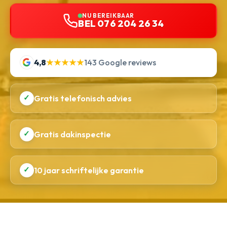
NU BEREIKBAAR
BEL 076 204 26 34
4,8
★★★★★
143 Google reviews
✓
Gratis telefonisch advies
✓
Gratis dakinspectie
✓
10 jaar schriftelijke garantie