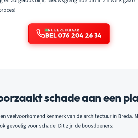
og en zorgeloos blijft. Nieuwsgierig hoe dat in z’n werk gaat?
proces!
NU BEREIKBAAR
BEL 076 204 26 34
oorzaakt schade aan een pla
 een veelvoorkomend kenmerk van de architectuur in Breda. M
ok gevoelig voor schade. Dit zijn de boosdoeners: