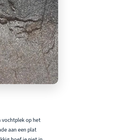
n vochtplek op het
ade aan een plat
kig hoef je niet in