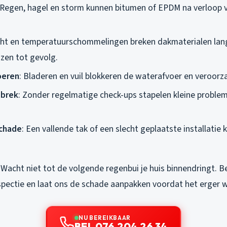
 Regen, hagel en storm kunnen bitumen of EPDM na verloop v
icht en temperatuurschommelingen breken dakmaterialen lan
azen tot gevolg.
oeren
: Bladeren en vuil blokkeren de waterafvoer en veroorz
brek
: Zonder regelmatige check-ups stapelen kleine problem
chade
: Een vallende tak of een slecht geplaatste installatie k
 Wacht niet tot de volgende regenbui je huis binnendringt. B
nspectie en laat ons de schade aanpakken voordat het erger 
NU BEREIKBAAR
BEL 076 204 26 34