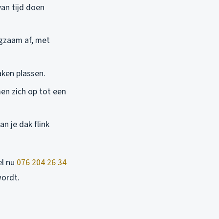
an tijd doen
gzaam af, met
aken plassen.
en zich op tot een
an je dak flink
el nu
076 204 26 34
wordt.