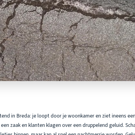
tend in Breda: je loopt door je woonkamer en ziet ineens ee
t een zaak en klanten klagen over een druppelend geluid. Sch
illetjes binnen, maar kan al snel een nachtmerrie worden. Geluk