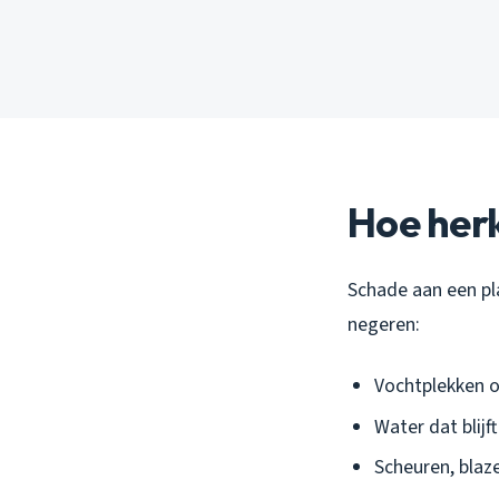
Hoe herk
Schade aan een pla
negeren:
Vochtplekken o
Water dat blijf
Scheuren, blaz