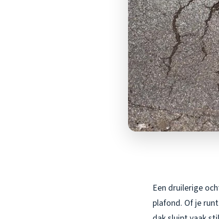
Een druilerige och
plafond. Of je run
dak sluipt vaak st