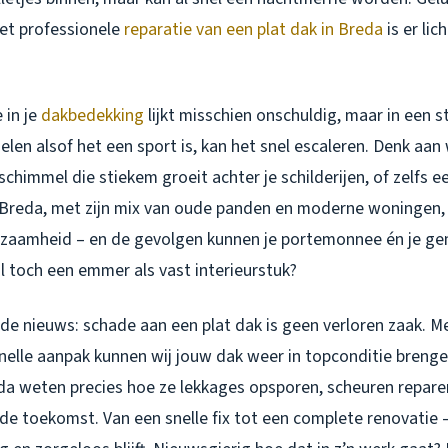
met professionele
reparatie van een plat dak in Breda
is er lic
 in je
dakbedekking
lijkt misschien onschuldig, maar in een 
elen alsof het een sport is, kan het snel escaleren. Denk aa
schimmel die stiekem groeit achter je schilderijen, of zelfs 
In Breda, met zijn mix van oude panden en moderne woningen,
dzaamheid – en de gevolgen kunnen je portemonnee én je ge
l toch een emmer als vast interieurstuk?
e nieuws: schade aan een plat dak is geen verloren zaak. Me
snelle aanpak kunnen wij jouw dak weer in topconditie breng
da weten precies hoe ze lekkages opsporen, scheuren reparer
de toekomst. Van een snelle fix tot een complete renovatie 