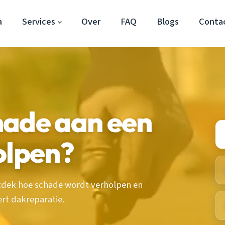
a
Services
Over
FAQ
Blogs
Conta
hade aan een
olpen?
ntdek hoe schade wordt verholpen en
t dakreparatie.