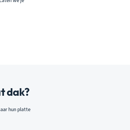
 Laten we je
t dak?
aar hun platte