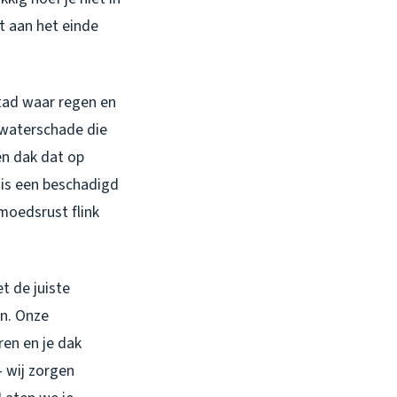
ht aan het einde
stad waar regen en
n waterschade die
een dak dat op
 is een beschadigd
moedsrust flink
t de juiste
en. Onze
en en je dak
– wij zorgen