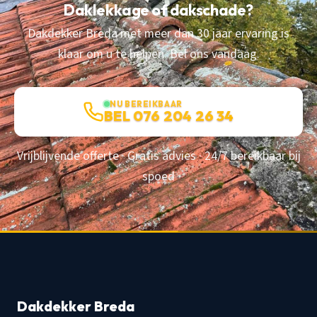
Daklekkage of dakschade?
Dakdekker Breda met meer dan 30 jaar ervaring is
klaar om u te helpen. Bel ons vandaag.
NU BEREIKBAAR
BEL 076 204 26 34
Vrijblijvende offerte · Gratis advies · 24/7 bereikbaar bij
spoed
Dakdekker Breda