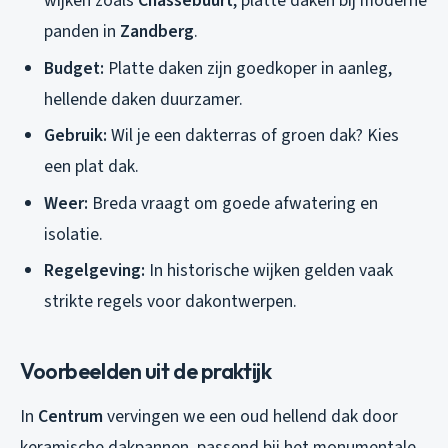
wijken zoals
Chassébuurt
, platte daken bij moderne
panden in
Zandberg
.
Budget:
Platte daken zijn goedkoper in aanleg,
hellende daken duurzamer.
Gebruik:
Wil je een dakterras of groen dak? Kies
een plat dak.
Weer:
Breda vraagt om goede afwatering en
isolatie.
Regelgeving:
In historische wijken gelden vaak
strikte regels voor dakontwerpen.
Voorbeelden uit de praktijk
In
Centrum
vervingen we een oud hellend dak door
keramische dakpannen, passend bij het monumentale