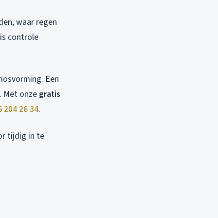
den, waar regen
is controle
 mosvorming. Een
n. Met onze
gratis
6 204 26 34
.
tijdig in te