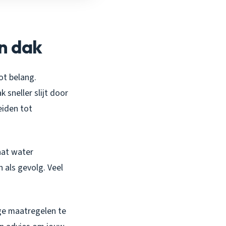
n dak
ot belang.
 sneller slijt door
eiden tot
laat water
 als gevolg. Veel
.
ge maatregelen te