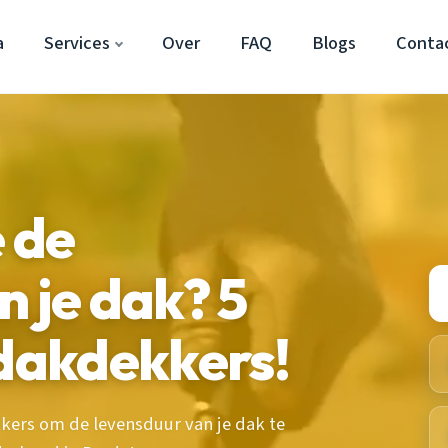
a
Services
Over
FAQ
Blogs
Conta
e de
n je dak? 5
 dakdekkers!
kers om de levensduur van je dak te