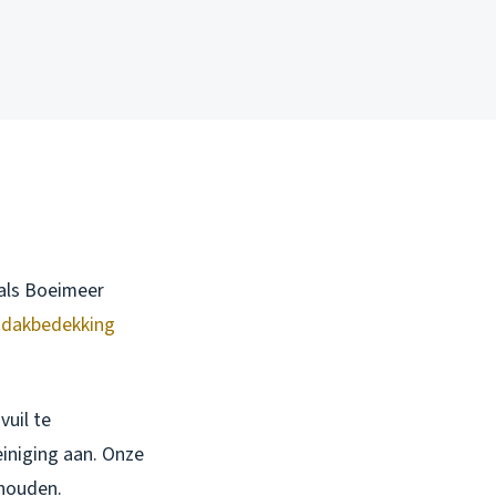
oals Boeimeer
e
dakbedekking
uil te
einiging aan. Onze
 houden.