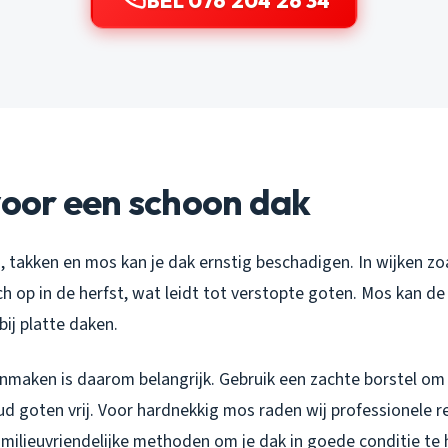
BEL 076 204 26 34
voor een schoon dak
n, takken en mos kan je dak ernstig beschadigen. In wijken z
h op in de herfst, wat leidt tot verstopte goten. Mos kan d
bij platte daken.
maken is daarom belangrijk. Gebruik een zachte borstel om v
d goten vrij. Voor hardnekkig mos raden wij professionele r
 milieuvriendelijke methoden om je dak in goede conditie te