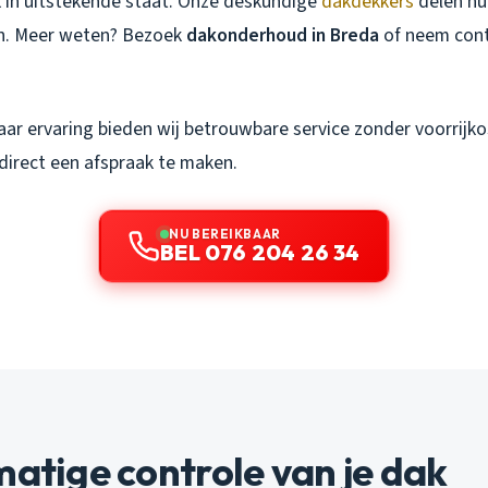
ak in uitstekende staat. Onze deskundige
dakdekkers
delen hu
n. Meer weten? Bezoek
dakonderhoud in Breda
of neem cont
ar ervaring bieden wij betrouwbare service zonder voorrijko
irect een afspraak te maken.
NU BEREIKBAAR
BEL 076 204 26 34
matige controle van je dak