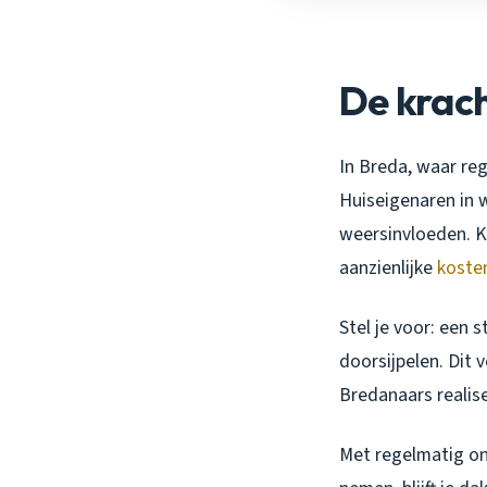
De krac
In Breda, waar re
Huiseigenaren in w
weersinvloeden. K
aanzienlijke
koste
Stel je voor: een 
doorsijpelen. Dit 
Bredanaars realise
Met regelmatig o