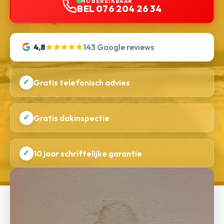
NU BEREIKBAAR
BEL 076 204 26 34
4,8
★★★★★
143 Google reviews
✓
Gratis telefonisch advies
✓
Gratis dakinspectie
✓
10 jaar schriftelijke garantie