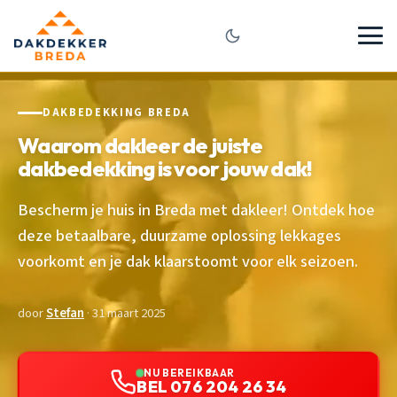
DAKBEDEKKING BREDA
Waarom dakleer de juiste
dakbedekking is voor jouw dak!
Bescherm je huis in Breda met dakleer! Ontdek hoe
deze betaalbare, duurzame oplossing lekkages
voorkomt en je dak klaarstoomt voor elk seizoen.
door
Stefan
· 31 maart 2025
NU BEREIKBAAR
BEL 076 204 26 34